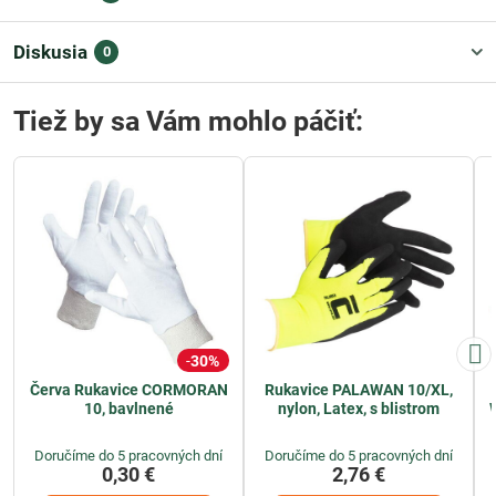
Diskusia
0
Tiež by sa Vám mohlo páčiť:
30%
Červa Rukavice CORMORAN
Rukavice PALAWAN 10/XL,
10, bavlnené
nylon, Latex, s blistrom
W
Doručíme do 5 pracovných dní
Doručíme do 5 pracovných dní
0,30 €
2,76 €