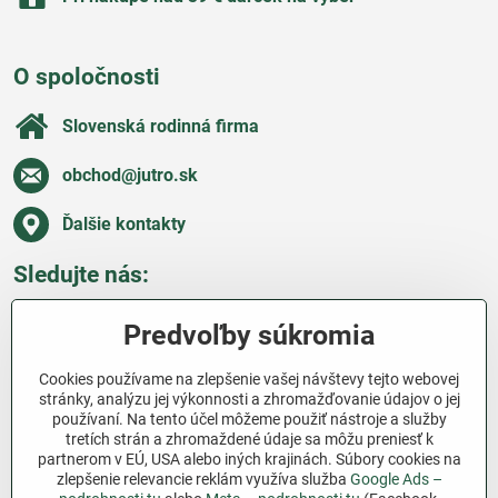
O spoločnosti
Slovenská rodinná firma
obchod​@jutro​.sk
Ďalšie kontakty
Sledujte nás:
Facebook
Pinterest
Instagram
Blog
Predvoľby súkromia
Všetko o nákupe
Cookies používame na zlepšenie vašej návštevy tejto webovej
stránky, analýzu jej výkonnosti a zhromažďovanie údajov o jej
používaní. Na tento účel môžeme použiť nástroje a služby
Ďakujeme za podporu
tretích strán a zhromaždené údaje sa môžu preniesť k
partnerom v EÚ, USA alebo iných krajinách. Súbory cookies na
Sme slovenský e-shop bez dotácií​. Fungujeme len
zlepšenie relevancie reklám využíva služba
Google Ads –