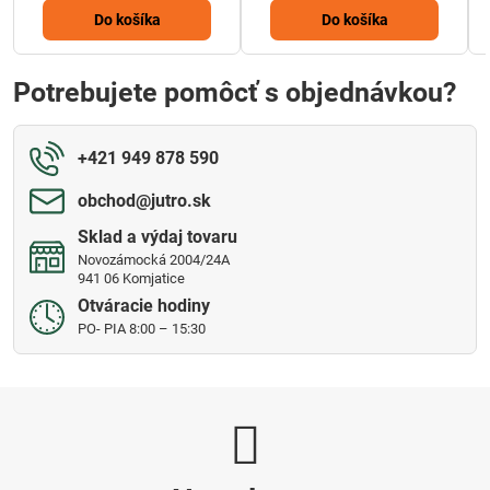
Do košíka
Do košíka
Potrebujete pomôcť s objednávkou?
+421 949 878 590
obchod​@jutro​.sk
Sklad a výdaj tovaru
Novozámocká 2004/24A
941 06 Komjatice
Otváracie hodiny
PO- PIA 8:00 – 15:30