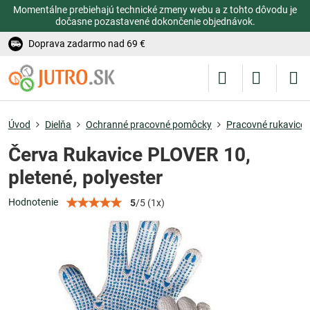
Momentálne prebiehajú technické zmeny webu a z tohto dôvodu je
dočasne pozastavené dokončenie objednávok.
Doprava zadarmo nad 69 €
Úvod
Dielňa
Ochranné pracovné pomôcky
Pracovné rukavice
Červa Rukavice PLOVER 10,
pletené, polyester
Hodnotenie
5
/
5
(
1
x)