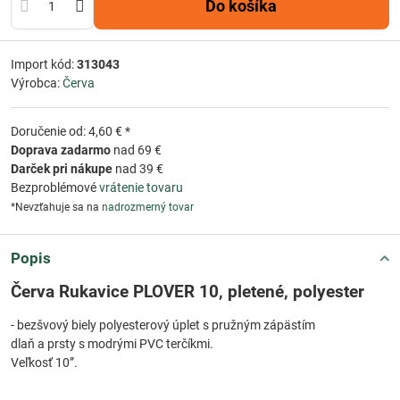
Do košíka
Import kód:
313043
Výrobca:
Červa
Doručenie od: 4,60 € *
Doprava zadarmo
nad 69 €
Darček pri nákupe
nad 39 €
Bezproblémové
vrátenie tovaru
*Nevzťahuje sa na
nadrozmerný tovar
Popis
Červa Rukavice PLOVER 10, pletené, polyester
- bezšvový biely polyesterový úplet s pružným zápästím
dlaň a prsty s modrými PVC terčíkmi.
Veľkosť 10”.