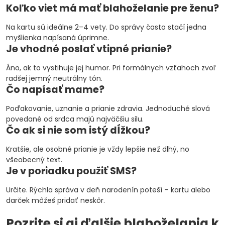
Koľko viet má mať blahoželanie pre ženu?
Na kartu sú ideálne 2–4 vety. Do správy často stačí jedna
myšlienka napísaná úprimne.
Je vhodné poslať vtipné prianie?
Áno, ak to vystihuje jej humor. Pri formálnych vzťahoch zvoľ
radšej jemný neutrálny tón.
Čo napísať mame?
Poďakovanie, uznanie a prianie zdravia. Jednoduché slová
povedané od srdca majú najväčšiu silu.
Čo ak si nie som istý dĺžkou?
Kratšie, ale osobné prianie je vždy lepšie než dlhý, no
všeobecný text.
Je v poriadku použiť SMS?
Určite. Rýchla správa v deň narodenín poteší – kartu alebo
darček môžeš pridať neskôr.
Pozrite si aj ďalšie blahoželania k