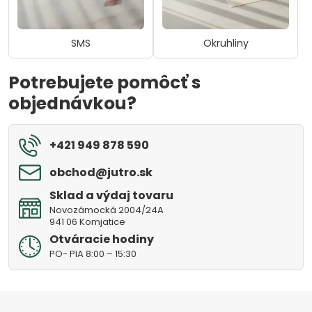
SMS
Okruhliny
Potrebujete pomôcť s
objednávkou?
+421 949 878 590
obchod​@jutro​.sk
Sklad a výdaj tovaru
Novozámocká 2004/24A
941 06 Komjatice
Otváracie hodiny
PO- PIA 8:00 – 15:30