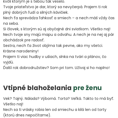
kvôli ktorým je s tebou tak veselo.
Tvoje priateľstvo je dar, ktorý sa nevyčerpá. Prajem ti rok
plný dobrých ľudí a silných kávičiek.
Nech ťa sprevádza ľahkosť a smiech – a nech máš vždy čas
na seba.
Si človek, s ktorým sú aj obyčajné dni sviatkom. Všetko naj!
Nech tvoje sny majú mapu a odvahu. A nech je na nej aj pár
obchádzok pre radosť.
Sestra, nech ťa život objíma tak pevne, ako my všetci.
Krásne narodeniny!
Prajem ti viac hudby v ušiach, slnka na tvári a plánov, čo
vyjdú.
Ďalší rok dobrodružstiev? Som pri tom. Užívaj si ho naplno!
Vtipné blahoželania
pre ženu
Vek? Tajný. Nálada? Výborná. Torta? Veľká. Takto to má byť.
Všetko naj!
Nech sa ti vrásky robia len od smiechu a kilá len od torty
(ktorú dnes nepočítame).