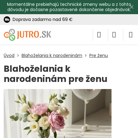
Momentálne prebiehajú technické zmeny webu a z tohto
✕
dôvodu je dočasne pozastavené dokončenie objednávok.
Doprava zadarmo nad 69 €
Úvod
Blahoželania k narodeninám
Pre ženu
Blahoželania k
narodeninám pre ženu