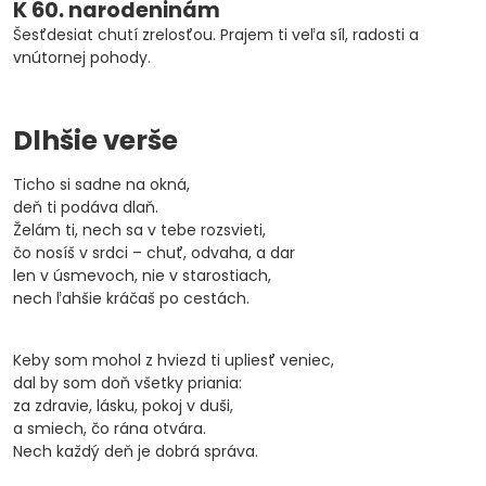
K 60. narodeninám
Šesťdesiat chutí zrelosťou. Prajem ti veľa síl, radosti a
vnútornej pohody.
Dlhšie verše
Ticho si sadne na okná,
deň ti podáva dlaň.
Želám ti, nech sa v tebe rozsvieti,
čo nosíš v srdci – chuť, odvaha, a dar
len v úsmevoch, nie v starostiach,
nech ľahšie kráčaš po cestách.
Keby som mohol z hviezd ti upliesť veniec,
dal by som doň všetky priania:
za zdravie, lásku, pokoj v duši,
a smiech, čo rána otvára.
Nech každý deň je dobrá správa.