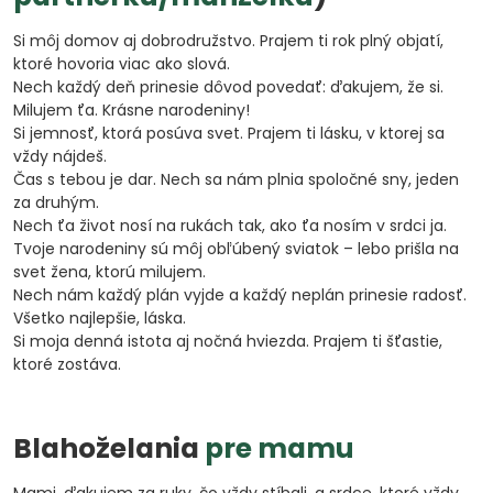
Si môj domov aj dobrodružstvo. Prajem ti rok plný objatí,
ktoré hovoria viac ako slová.
Nech každý deň prinesie dôvod povedať: ďakujem, že si.
Milujem ťa. Krásne narodeniny!
Si jemnosť, ktorá posúva svet. Prajem ti lásku, v ktorej sa
vždy nájdeš.
Čas s tebou je dar. Nech sa nám plnia spoločné sny, jeden
za druhým.
Nech ťa život nosí na rukách tak, ako ťa nosím v srdci ja.
Tvoje narodeniny sú môj obľúbený sviatok – lebo prišla na
svet žena, ktorú milujem.
Nech nám každý plán vyjde a každý neplán prinesie radosť.
Všetko najlepšie, láska.
Si moja denná istota aj nočná hviezda. Prajem ti šťastie,
ktoré zostáva.
Blahoželania
pre mamu