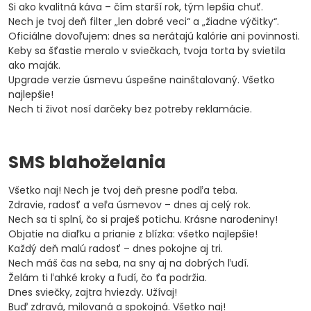
Si ako kvalitná káva – čím starší rok, tým lepšia chuť.
Nech je tvoj deň filter „len dobré veci“ a „žiadne výčitky“.
Oficiálne dovoľujem: dnes sa nerátajú kalórie ani povinnosti.
Keby sa šťastie meralo v sviečkach, tvoja torta by svietila
ako maják.
Upgrade verzie úsmevu úspešne nainštalovaný. Všetko
najlepšie!
Nech ti život nosí darčeky bez potreby reklamácie.
SMS blahoželania
Všetko naj! Nech je tvoj deň presne podľa teba.
Zdravie, radosť a veľa úsmevov – dnes aj celý rok.
Nech sa ti splní, čo si praješ potichu. Krásne narodeniny!
Objatie na diaľku a prianie z blízka: všetko najlepšie!
Každý deň malú radosť – dnes pokojne aj tri.
Nech máš čas na seba, na sny aj na dobrých ľudí.
Želám ti ľahké kroky a ľudí, čo ťa podržia.
Dnes sviečky, zajtra hviezdy. Užívaj!
Buď zdravá, milovaná a spokojná. Všetko naj!