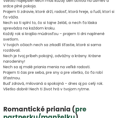
Všetko najlepšie! Nech máš každý deň dôvod na úsmev a
srdce plné pokoja.
Prajem ti zdravie, ktoré drží, radosť, ktorá hreje, a ľudí, ktorí si
ťa vážia.
Nech sa ti splní to, čo si tajne želáš, a nech ťa láska
sprevádza na každom kroku.
Každý rok si krajšia múdrosťou – prajem ti dni naplnené
svetlom.
V tvojich očiach nech sa zrkadlí šťastie, ktoré si sama
rozdávaš.
Nech je tvoj príbeh pokojný, odvážny a krásny. Krásne
narodeniny!
Nech sa aj malé priania menia na veľké radosti.
Prajem ti čas pre seba, pre sny a pre všetko, čo ťa robí
šťastnou.
Buď zdravá, milovaná a spokojná – dnes aj po celý rok.
Všetko dobré! Nech ti život hrá v tvojom rytme.
Romantické priania (
pre
partnerku/manželku
)