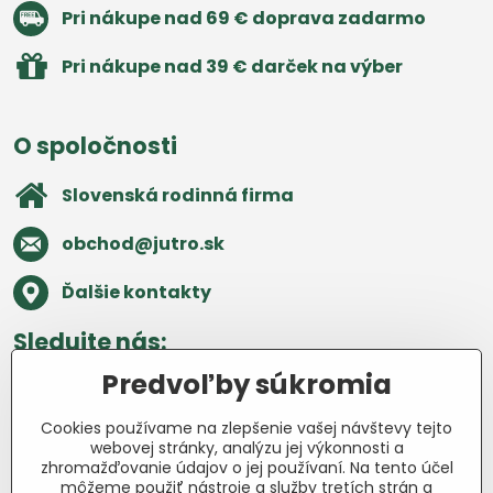
Pri nákupe nad 69 € doprava zadarmo
Pri nákupe nad 39 € darček na výber
O spoločnosti
Slovenská rodinná firma
obchod​@jutro​.sk
Ďalšie kontakty
Sledujte nás:
Predvoľby súkromia
Facebook
Pinterest
Instagram
Blog
Cookies používame na zlepšenie vašej návštevy tejto
Všetko o nákupe
webovej stránky, analýzu jej výkonnosti a
zhromažďovanie údajov o jej používaní. Na tento účel
môžeme použiť nástroje a služby tretích strán a