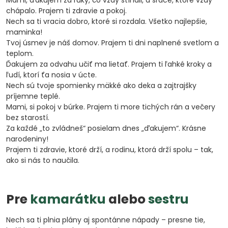
Mami, ďakujem za ruky, čo vždy stíhali, a srdce, ktoré vždy
chápalo. Prajem ti zdravie a pokoj.
Nech sa ti vracia dobro, ktoré si rozdala. Všetko najlepšie,
maminka!
Tvoj úsmev je náš domov. Prajem ti dni naplnené svetlom a
teplom.
Ďakujem za odvahu učiť ma lietať. Prajem ti ľahké kroky a
ľudí, ktorí ťa nosia v úcte.
Nech sú tvoje spomienky mäkké ako deka a zajtrajšky
príjemne teplé.
Mami, si pokoj v búrke. Prajem ti more tichých rán a večery
bez starostí.
Za každé „to zvládneš“ posielam dnes „ďakujem“. Krásne
narodeniny!
Prajem ti zdravie, ktoré drží, a rodinu, ktorá drží spolu – tak,
ako si nás to naučila.
Pre
kamarátku
alebo
sestru
Nech sa ti plnia plány aj spontánne nápady – presne tie,