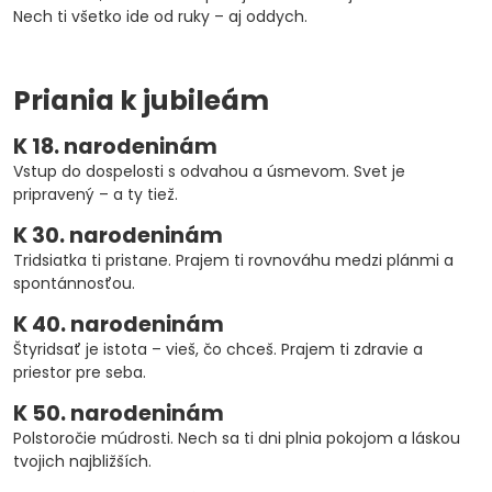
Nech ti všetko ide od ruky – aj oddych.
Priania k jubileám
K 18. narodeninám
Vstup do dospelosti s odvahou a úsmevom. Svet je
pripravený – a ty tiež.
K 30. narodeninám
Tridsiatka ti pristane. Prajem ti rovnováhu medzi plánmi a
spontánnosťou.
K 40. narodeninám
Štyridsať je istota – vieš, čo chceš. Prajem ti zdravie a
priestor pre seba.
K 50. narodeninám
Polstoročie múdrosti. Nech sa ti dni plnia pokojom a láskou
tvojich najbližších.