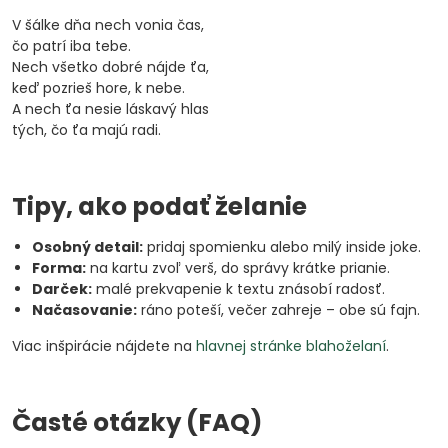
V šálke dňa nech vonia čas,
čo patrí iba tebe.
Nech všetko dobré nájde ťa,
keď pozrieš hore, k nebe.
A nech ťa nesie láskavý hlas
tých, čo ťa majú radi.
Tipy, ako podať želanie
Osobný detail:
pridaj spomienku alebo milý inside joke.
Forma:
na kartu zvoľ verš, do správy krátke prianie.
Darček:
malé prekvapenie k textu znásobí radosť.
Načasovanie:
ráno poteší, večer zahreje – obe sú fajn.
Viac inšpirácie nájdete na
hlavnej stránke blahoželaní
.
Časté otázky (FAQ)